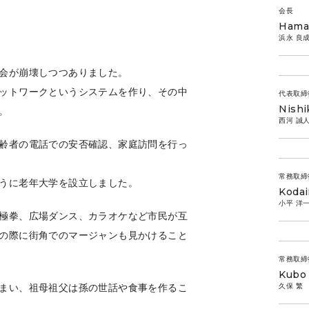
会長
Haman
浜永 良
会が崩壊しつつありました。
ットワークというシステムを作り、その中
代表取締
Nish
。
西河 誠
齢者の電話での安否確認、家庭訪問を行っ
常務取締
うに老年大学を設立しました。
Kodai
小平 洋
極拳、広場ダンス、カラオケなど市民が互
の際に街角でのマージャンも見かけること
常務取締
Kubo 
久保 繁
まい、祖母祖父は孫の世話や食事を作るこ