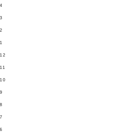
.4
.3
.2
.1
.12
11
.10
.9
.8
.7
.6