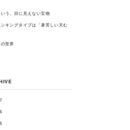
という、目に見えない宝物
死ンキングタイプは「暑苦しい天む
光の世界
HIVE
.7
.6
.5