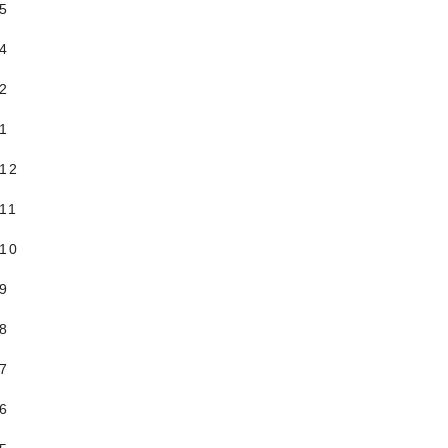
.5
.4
.2
.1
.12
11
.10
.9
.8
.7
.6