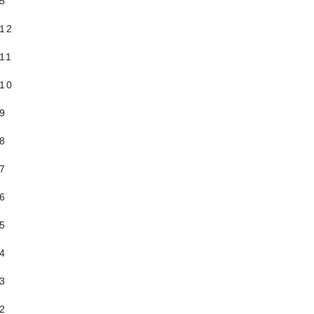
.5
.12
11
.10
.9
.8
.7
.6
.5
.4
.3
.2