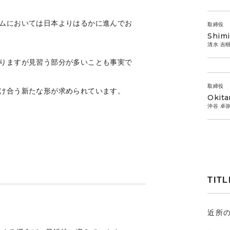
ムにおいては日本よりはるかに進んでお
取締役
Shimi
清水 吉
りますが見習う部分が多いことも事実で
取締役
け合う新たな形が求められています。
Okita
沖谷 卓
TITL
近所