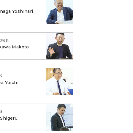
aga Yoshinari
成
役社長
ikawa Makoto
人
役
ra Yoichi
一
役
Shigeru