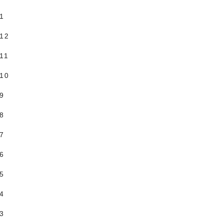
.1
.12
11
.10
.9
.8
.7
.6
.5
.4
.3