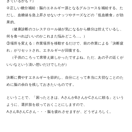
きているかも？）
②正しい糖分補給：脳のエネルギー源となるグルコースを補給する。た
だし、血糖値を急上昇させないナッツやチーズなどの「低血糖食」が効
果的。
（健康診断のコレステロール値が気になるから糖分は控えているし、
何を食べればいいのかこれまた悩みどころ…。）
③場所を変える：作業場所を移動するだけで、前の作業による「決断疲
れ」がリセットされ、エネルギーが回復する。
（子供のころって席替え嬉しかったですよね。ただ、あの子の近くが
いいなという淡い想いだけでしたが）
決断に費やすエネルギーを節約し、自分にとって本当に大切なことのた
めに脳の余白を残しておきたいものです。
ということで、「困ったときは、AさんかBさんかCさんに頼る」という
ように、選択肢を絞っておくことにしますので、
AさんBさんCさん・・・脳を疲れさせますが、どうぞよろしく。