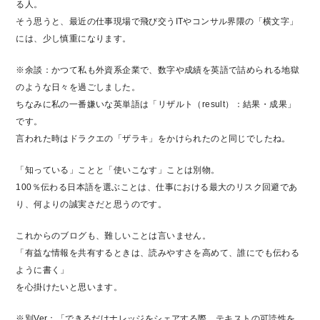
る人。
そう思うと、最近の仕事現場で飛び交うITやコンサル界隈の「横文字」
には、少し慎重になります。
※余談：かつて私も外資系企業で、数字や成績を英語で詰められる地獄
のような日々を過ごしました。
ちなみに私の一番嫌いな英単語は「リザルト（result）：結果・成果」
です。
言われた時はドラクエの「ザラキ」をかけられたのと同じでしたね。
「知っている」ことと「使いこなす」ことは別物。
100％伝わる日本語を選ぶことは、仕事における最大のリスク回避であ
り、何よりの誠実さだと思うのです。
これからのブログも、難しいことは言いません。
「有益な情報を共有するときは、読みやすさを高めて、誰にでも伝わる
ように書く」
を心掛けたいと思います。
※別Ver：「できるだけナレッジをシェアする際、テキストの可読性を