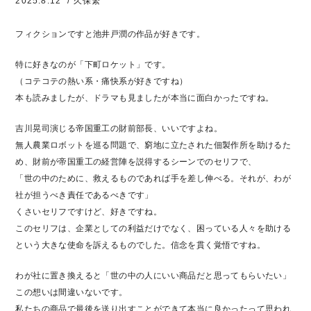
2025.8.12
/ 久保繁
フィクションですと池井戸潤の作品が好きです。
特に好きなのが「下町ロケット」です。
（コテコテの熱い系・痛快系が好きですね）
本も読みましたが、ドラマも見ましたが本当に面白かったですね。
吉川晃司演じる帝国重工の財前部長、いいですよね。
無人農業ロボットを巡る問題で、窮地に立たされた佃製作所を助けるた
め、財前が帝国重工の経営陣を説得するシーンでのセリフで、
「世の中のために、救えるものであれば手を差し伸べる。それが、わが
社が担うべき責任であるべきです」
くさいセリフですけど、好きですね。
このセリフは、企業としての利益だけでなく、困っている人々を助ける
という大きな使命を訴えるものでした。信念を貫く覚悟ですね。
わが社に置き換えると「世の中の人にいい商品だと思ってもらいたい」
この想いは間違いないです。
私たちの商品で最後を送り出すことができて本当に良かったって思われ