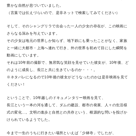
豊かな自然が息づいていました。
（言葉では伝えづらいので、是非ネットで検索してみてください）
そして、そのシャングリラで出会った一人の少女の存在が、この映画に
さらなる深みを与えています。
その少女は地元の世界しか知らず、地下鉄にも乗ったことがなく、家族
と一緒に大都市・上海へ連れて行き、外の世界を初めて目にした瞬間を
動画にしています。
それは10年前の撮影で、無邪気な笑顔を見せていた彼女が、10年後、ど
のように成長し、長江と共に生きているのか・・・。
※ネタバレになるので10年後の彼女がどうなったのかは是非映画を見て
ください！
ということで、10年越しのドキュメンタリー映画を見て、
長江という一本の河を通して、ダムの建設、都市の発展、人々の生活様
式の変化…。文明の進歩と自然との共存という、根源的な問いを投げか
けられているようでした。
今まで一生のうちに行きたい場所といえば「少林寺」でしたが、