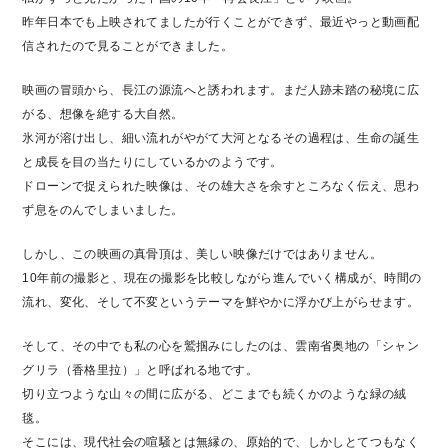
昨年日本でも上映されてましたが行くことができず、最近やっと動画配
信されたので見ることができました。
映画の冒頭から、長江の源流へと誘われます。まだ人跡未踏の秘境に広
がる、想像を絶する大自然。
氷河が溶け出し、細い流れがやがて大河となるその過程は、生命の誕生
と成長を目の当たりにしているかのようです。
ドローンで捉えられた映像は、その雄大さを余すところなく伝え、思わ
ず息をのんでしまいました。
しかし、この映画の真骨頂は、美しい映像だけではありません。
10年前の撮影と、現在の撮影を比較しながら進んでいく構成が、時間の
流れ、変化、そして不変というテーマを鮮やかに浮かび上がらせます。
そして、その中でも私の心を鷲掴みにしたのは、雲南省奥地の「シャン
グリラ（香格里拉）」と呼ばれる地です。
切り立つような山々の間に広がる、どこまでも続くかのような緑の絨
毯。
そこには、現代社会の喧騒とは無縁の、原始的で、しかしとてつもなく