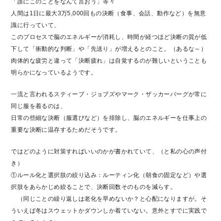
「誰にこのことをなんて言おう」等々
人間は1日に最大3万5,000回もの決断（食事、会話、動作など）を無意
識に行っていて、
このプロセスで脳のエネルギーが消耗し、時間が経つほど決断の質が低
下して「衝動的な判断」や「先送り」が増えるとのこと。（あるな～）
肉体的な疲労と違って「決断疲れ」は自覚するのが難しいということも
明らかになっているようです。
一流と言われるスティーブ・ジョブズやマーク・ザッカーバーグが常に
同じ服を着るのは、
日常の些細な決断（服選びなど）を排除し、脳のエネルギーを仕事上の
重要な決断に温存するためだそうです。
ではどのように対策すればいいのかが書かれていて、（と私の心の声付
き）
①ルール化と選択肢の絞り込み：ルーティン化（朝食の固定など）や選
択肢をあらかじめ絞ることで、決断回数そのものを減らす。
（同じことの繰り返しは老化を早めないか？と心配になりますが。そ
ういえば冬はスウェットかダウンしか着ていない。意外とすでに実践で