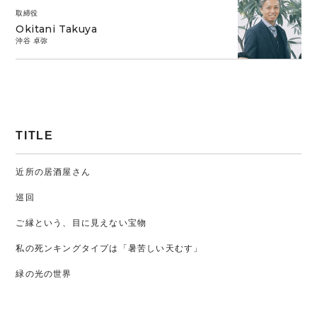
取締役
Okitani Takuya
沖谷 卓弥
TITLE
近所の居酒屋さん
巡回
ご縁という、目に見えない宝物
私の死ンキングタイプは「暑苦しい天むす」
緑の光の世界