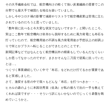
その大手繊維会社では、航空機向けの軽くて強い炭素繊維の需要でこの
分野でも最大手で確固たる地位を築いていました。
しかし今やコロナ禍の影響で減産やリストラで航空機産業は苦境に立た
されているのだろうと思っていました。
「数年前に比べると今大変な状況ではないですか？」と聞いたところ、
実はここ数年で航空機向け依存から脱却するために風力発電にも布石を
打っていたので、航空機用途の不調を風力発電用途が予想以上の好調ぶ
りで何とかプラスへ転じることができたとのことです。
新聞記事などではなんとなく航空機以外の模索もしているんだなくらい
しか思ってなかったのですが、まさかそんな二刀流で逆風に抗っていた
とは…。
つくづく事業継続していく中で「布石」をどれだけ打てるかが重要であ
ると実感しました。
さて、激変する世の中で我々もどんな「布石」を打つべきか・・・。
ヒカルの碁のように本因坊秀策（佐為）が私の後ろで次の一手を教えて
くれれば楽ですが・・・そういう訳にもいかないのでじっくり碁盤を眺
めていこうかと。