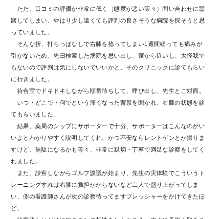
ただ、口コミの評価が非常に低く（態度が悪い等々）問い合わせに躊
躇してしまい、やはり少し遠くても評判の良さそうな病院を探そうと思
っていました。
そんな折、打ちっぱなしで右膝を捻ってしまい1週間経っても痛みが
引かないため、先日検索した病院を思い出し、家から近いし、大怪我で
もないので評判は気にしないでいいかと、そのクリニックに診てもらい
に行きました。
待合室でドキドキしながら順番待ちして、呼び出し、先生とご対面。
いつ・どこで・何でという痛くなった背景を聞かれ、右膝の状態を診
てもらいました。
結果、薬局のシップにサポーターで十分、サポーターはこんなのがい
いよとわかりやすく説明してくれ、かつ不安ならレントゲンとか撮りま
すけど、無駄になるかも等々、非常に親切・丁寧で満足な診察をしてく
れました。
また、診察しながらゴルフ談議が始まり、先生の実体験でこういうト
レーニングすれば右膝に負担かからないなど二人で盛り上がってしま
い、側の看護師さんが次の診察待ってますプレッシャーをかけてきたほ
ど。