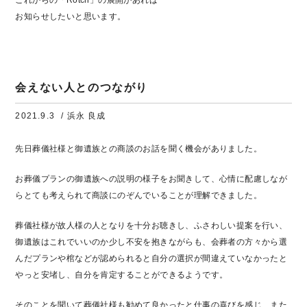
これからの「Rotch」の展開があれば
お知らせしたいと思います。
会えない人とのつながり
2021.9.3
/ 浜永 良成
先日葬儀社様と御遺族との商談のお話を聞く機会がありました。
お葬儀プランの御遺族への説明の様子をお聞きして、心情に配慮しなが
らとても考えられて商談にのぞんでいることが理解できました。
葬儀社様が故人様の人となりを十分お聴きし、ふさわしい提案を行い、
御遺族はこれでいいのか少し不安を抱きながらも、会葬者の方々から選
んだプランや棺などが認められると自分の選択が間違えていなかったと
やっと安堵し、自分を肯定することができるようです。
そのことを聞いて葬儀社様も勧めて良かったと仕事の喜びを感じ、また