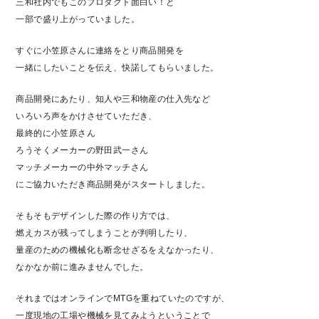
三和社内でもこのプロダクト面白い！と
一部で盛り上がっていました。
すぐに小笠原さんに連絡をとり商品開発を
一緒にしたいことを伝え、快諾してもらいました。
商品開発にあたり、知人や三和物産の仕入先など
いろいろ声をかけさせていただき、
最終的に小笠原さん
ろうそくメーカーの野田武一さん
マッチメーカーの中外マッチさん
にご協力いただき商品開発がスタートしました。
そもそもデザインした際の作り方では、
燃えカスが残ってしまうことが判明したり、
量産のための機械化も断念せざるをえなかったり、
なかなか前に進みませんでした。
それまではオンラインでMTGを重ねていたのですが、
一度現地の工場や機械を見てみようということで