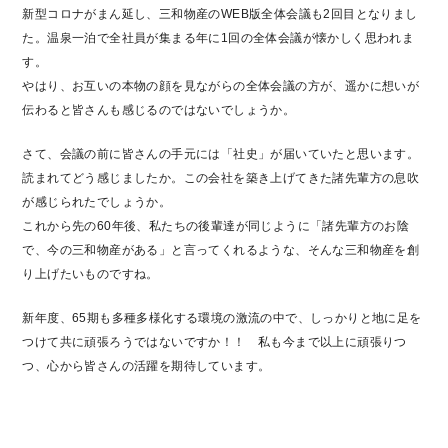
新型コロナがまん延し、三和物産のWEB版全体会議も2回目となりまし
た。温泉一泊で全社員が集まる年に1回の全体会議が懐かしく思われま
す。
やはり、お互いの本物の顔を見ながらの全体会議の方が、遥かに想いが
伝わると皆さんも感じるのではないでしょうか。
さて、会議の前に皆さんの手元には「社史」が届いていたと思います。
読まれてどう感じましたか。この会社を築き上げてきた諸先輩方の息吹
が感じられたでしょうか。
これから先の60年後、私たちの後輩達が同じように「諸先輩方のお陰
で、今の三和物産がある」と言ってくれるような、そんな三和物産を創
り上げたいものですね。
新年度、65期も多種多様化する環境の激流の中で、しっかりと地に足を
つけて共に頑張ろうではないですか！！ 私も今まで以上に頑張りつ
つ、心から皆さんの活躍を期待しています。