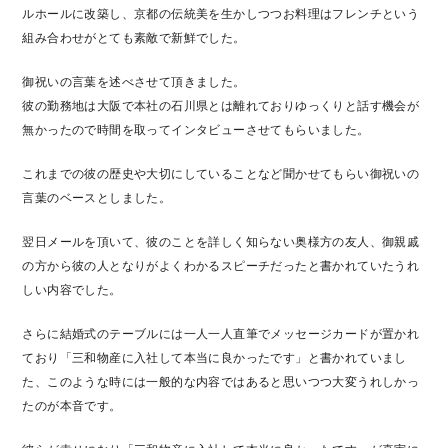
ルホールに改築し、京都の伝統美を生かしつつお料理はフレンチという
組み合わせがとても素敵で新鮮でした。
御祝いの言葉を述べさせて頂きました。
彼の勤務地は大阪で本社の石川県とは離れておりゆっくりと話す機会が
無かったので時間を取ってインタビューさせてもらいました。
これまでの彼の歴史や大切にしていることなど聞かせてもらい御祝いの
言葉のベースとしました。
翌日メールを頂いて、彼のことを詳しく知らない奥様方の友人、御親戚
の方から彼の人となりがよくわかるスピーチだったと書かれていたうれ
しい内容でした。
さらに結婚式のテーブルには一人一人直筆でメッセージカードが置かれ
ており「三和物産に入社して本当に良かったです」と書かれていまし
た、このような時には一般的な内容ではあると思いつつ大変うれしかっ
たのが本音です。