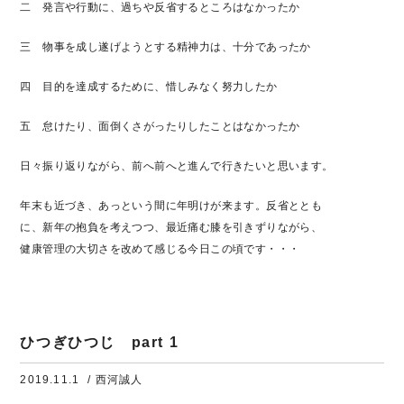
二 発言や行動に、過ちや反省するところはなかったか
三 物事を成し遂げようとする精神力は、十分であったか
四 目的を達成するために、惜しみなく努力したか
五 怠けたり、面倒くさがったりしたことはなかったか
日々振り返りながら、前へ前へと進んで行きたいと思います。
年末も近づき、あっという間に年明けが来ます。反省ととも
に、新年の抱負を考えつつ、最近痛む膝を引きずりながら、
健康管理の大切さを改めて感じる今日この頃です・・・
ひつぎひつじ part 1
2019.11.1
/ 西河誠人