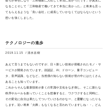
彼らが幸せになり「三和物産に入社して本当に良かったです」が真実に
なることそして「三和物産で働いてきて本当に良かった」と将来も言っ
てもらえるような「良い会社」に成長していかなくてはならないという
想いを強くしました。
テクノロジーの進歩
2019.11.15
/ 清水吉樹
あえて言うまでもないのですが、日々新しい技術が搭載されたモノ・サ
ービスが開発されています。顔認証、AI、ドローン、量子コンピュー
タ、音声認識、などなど。当然僕の知らない技術が世の中にはたくさん
あることも知っています。
これからそんな最新技術が多くの常識や文化をなぎ倒し、そこに新たな
秩序やルールを創っていくことを想像すると、ワクワクすると同時に、
その変化に自分は果たしてついていけるのかなー、と憂鬱になったりも
します。近い将来「火葬」もなくなると言われていますしね・・。どん