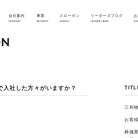
会社案内
事業
スローガン
リーダーズブログ
お
COMPANY
BUSINESS
SLOGAN
LEADERS BLOG
CO
ON
で入社した方々がいますか？
TITL
三和
お客
葬儀