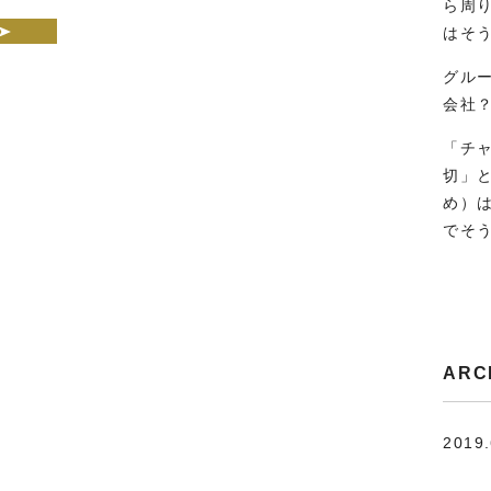
ら周
はそ
グル
会社
「チ
切」
め）
でそ
ARC
2019