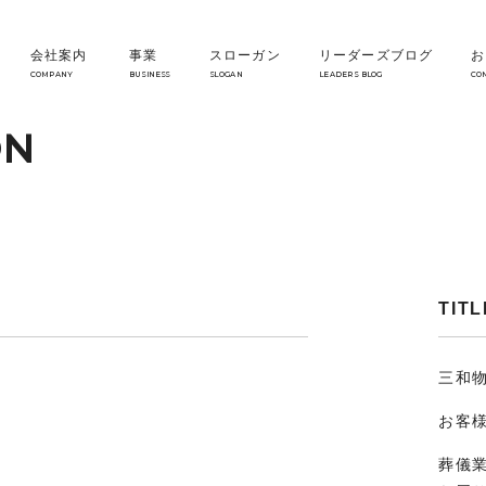
会社案内
事業
スローガン
リーダーズブログ
お
COMPANY
BUSINESS
SLOGAN
LEADERS BLOG
CO
ON
TITL
三和
お客
葬儀