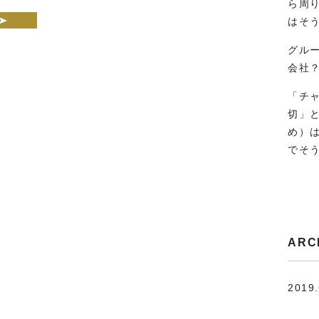
ら周
はそ
グル
会社
「チ
切」
め）
でそ
ARC
2019