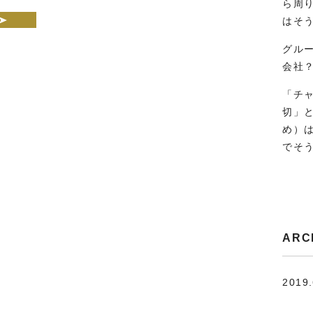
ら周
はそ
グル
会社
「チ
切」
め）
でそ
ARC
2019