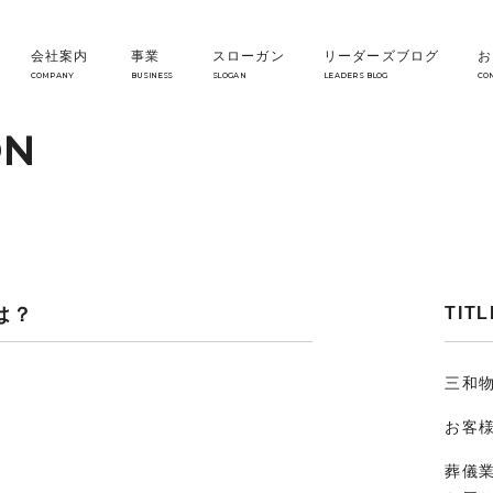
会社案内
事業
スローガン
リーダーズブログ
お
COMPANY
BUSINESS
SLOGAN
LEADERS BLOG
CO
ON
は？
TITL
三和
お客
葬儀