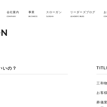
会社案内
事業
スローガン
リーダーズブログ
お
COMPANY
BUSINESS
SLOGAN
LEADERS BLOG
CO
ON
いいの？
TITL
三和
お客
葬儀