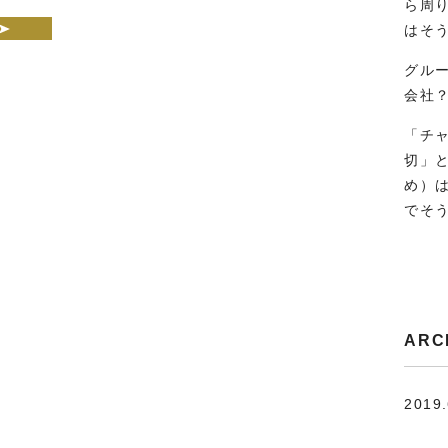
ら周
はそ
グル
会社
「チ
切」
め）
でそ
ARC
2019