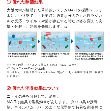
① 優れた除菌効果
大阪大学が解明した革新的システムMA-Tを採用
ほぼ
※3
水に近い状態で、「必要時に必要な分のみ」水性ラジカ
ルが反応、
ウイルスや菌が存在する時だけ姿を変えて攻
撃・分解し、効果を発揮します。
※2
※すべての菌・ウイルスを除去するわけではありません。
※2 Aqua Create Deoでの効果
※3 引用元「大阪大学News Letter No.83(pp10-11)」薬学研究科 井上豪教授
の記事より
② 優れた消臭効果について
ニオイの基を分解して、消臭。
MA-Tは無臭で消臭効果があります。
タバコ臭や接着
剤、ネイルリムーバーのような化学的で特異な刺激臭に