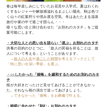
春は毎年楽しみにしていたお花見や入学式、夏はわくわ
くするレジャーや解放感溢れるまぶしい陽光、秋は色づ
く山々の紅葉狩りや澄み渡る空気、冬はあたたまる温泉
旅行や家の中で過ごす団らん・・・
様々な思い出と掛け合わせた「お別れのカタチ」をご提
案可能にします。
・大切な人との思い出を語らい「偲ぶ」お別れのカタチ
供養の目的のひとつに、「故人の冥福を祈ることは、故
人について考える」ということがあります。
→
故人の人生
や
過ごした時間
を考えるフックとして
「特に思い出深い季節」を選ぶ。
・○○したかった「後悔」を緩和するためのお別れのカタ
チ
桜が大好きだったけど見せてあげることができなかっ
た。それなら桜の演出で送ってあげましょう。
→できなかった「後悔」をお葬儀で叶える。
・時節に合わせた「刻む」お別れのカタチ