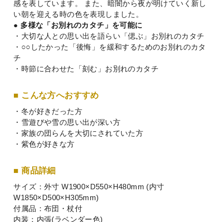
感を表しています。 また、暗闇から夜が明けていく新し
い朝を迎える時の色を表現しました。
● 多様な「お別れのカタチ」を可能に
・大切な人との思い出を語らい「偲ぶ」お別れのカタチ
・○○したかった「後悔」を緩和するためのお別れのカタ
チ
・時節に合わせた「刻む」お別れのカタチ
■ こんな方へおすすめ
・冬が好きだった方
・雪遊びや雪の思い出が深い方
・家族の団らんを大切にされていた方
・紫色が好きな方
■ 商品詳細
サイズ：外寸 W1900×D550×H480mm (内寸
W1850×D500×H305mm)
付属品：布団・杖付
内装：内張(ラベンダー色)