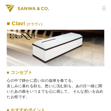
■ Clavi
(クラヴィ)
■ コンセプト
心の中で静かに思い出の旋律を奏でる。
哀しみに暮れる刻も、愁いに沈む刻も、あの日一緒に聞
いたあの曲をいつまでも心に残して。
そんな想いを込め
たお棺です。
■ おすすめポイント