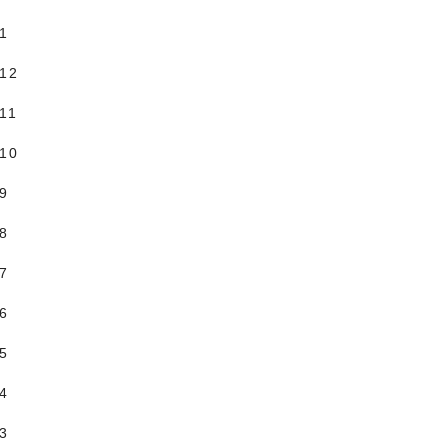
.1
.12
11
.10
.9
.8
.7
.6
.5
.4
.3