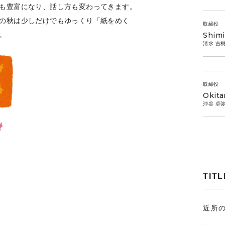
も豊富になり、話し方も変わってきます。
の秋は少しだけでもゆっくり「紙をめく
取締役
Shimi
。
清水 吉
取締役
Okita
沖谷 卓
TITL
近所