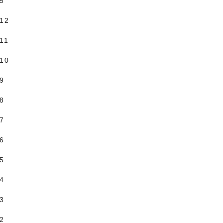
.5
.12
11
.10
.9
.8
.7
.6
.5
.4
.3
.2