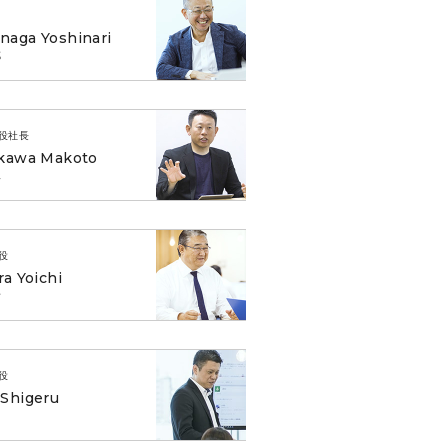
aga Yoshinari
成
役社長
ikawa Makoto
人
役
ra Yoichi
一
役
Shigeru