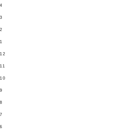
.4
.3
.2
.1
.12
11
.10
.9
.8
.7
.6