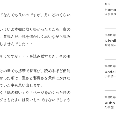
会長
Haman
浜永 良
てなんでも良いのですが、月にどのくらい
いよいよ本棚に取り掛かったところ、案の
代表取締
、昔読んだ小説を懐かしく思いながら読み
Nish
しませんでした・・
西河 誠
そうですが）・・を読み返すとき、その頃
常務取締
けの量でも携帯で持運び、読めるほど便利
Kodai
小平 洋
かった頃は、重さと邪魔さを天秤にかけな
ていた事も思い出します。
く「紙の匂い」や「ページをめくった時の
常務取締
グさもたまには良いものではないでしょう
Kubo 
久保 繁