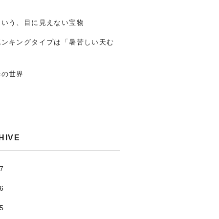
という、目に見えない宝物
死ンキングタイプは「暑苦しい天む
光の世界
HIVE
.7
.6
.5