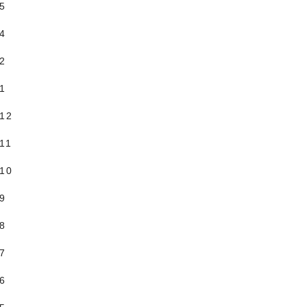
.5
.4
.2
.1
.12
11
.10
.9
.8
.7
.6