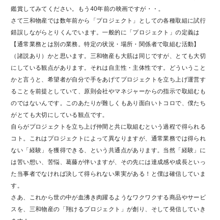
鑑賞してみてください。もう40年前の映画ですが・・。
さて三和物産では数年前から「プロジェクト」としての各種取組に試行
錯誤しながらとりくんでいます。一般的に「プロジェクト」の定義は
【通常業務とは別の業務。特定の状況・場所・関係者で取組む活動】
（諸説あり）かと思います。三和物産も大筋は同じですが、とても大切
にしている観点があります。それは自主性・主体性です。どういうこと
かと言うと、希望者が自分で手をあげてプロジェクトを立ち上げ運営す
ることを前提としていて、原則会社やマネジャーからの指示で取組むも
のではないんです。このあたりが難しくもあり面白いトコロで、僕たち
がとても大切にしている観点です。
自らがプロジェクトを立ち上げ仲間と共に取組むという過程で得られる
コト。これはプロジェクトによって異なりますが、通常業務では得られ
ない「経験」を獲得できる、という共通点があります。当然「経験」に
は苦い想い、苦悩、葛藤が伴いますが、その先には達成感や成長といっ
た当事者でなければ決して得られない果実がある！と僕は確信していま
す。
さあ、これから世の中が血沸き肉躍るようなワクワクする商品やサービ
スを、三和物産の「翔けるプロジェクト」が創り、そして発信していき