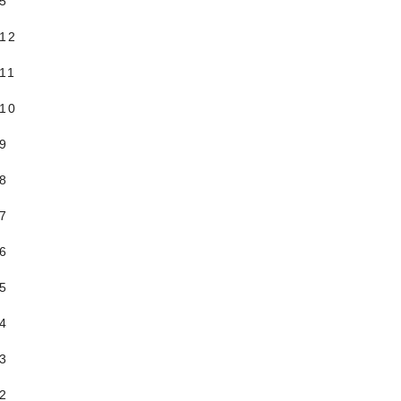
.5
.12
11
.10
.9
.8
.7
.6
.5
.4
.3
.2