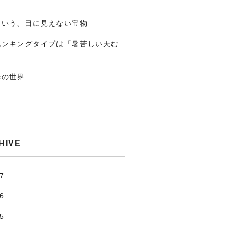
という、目に見えない宝物
死ンキングタイプは「暑苦しい天む
光の世界
HIVE
.7
.6
.5