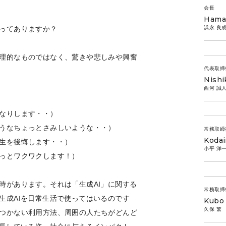
会長
Haman
浜永 良
ってありますか？
理的なものではなく、驚きや悲しみや興奮
代表取締
Nish
西河 誠
なりします・・）
うなちょっとさみしいような・・）
常務取締
Kodai
生を後悔します・・）
小平 洋
っとワクワクします！）
時があります。それは「生成AI」に関する
常務取締
生成AIを日常生活で使ってはいるのです
Kubo 
久保 繁
つかない利用方法、周囲の人たちがどんど