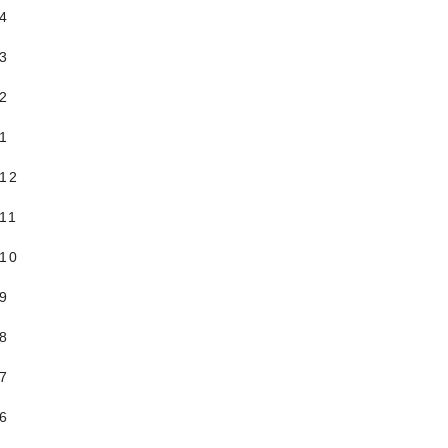
.4
.3
.2
.1
.12
11
.10
.9
.8
.7
.6