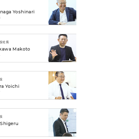
aga Yoshinari
成
役社長
ikawa Makoto
人
役
ra Yoichi
一
役
Shigeru