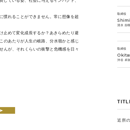
成長している姿、社会に与えるインパクト、
取締役
性に慣れることができません。常に想像を超
Shimi
清水 吉
受け止めて変化成長するか？あきらめたり避
このあたりが人生の岐路、分水嶺かと感じ
せんが、それくらいの衝撃と危機感を日々
取締役
Okita
沖谷 卓
TITL
近所