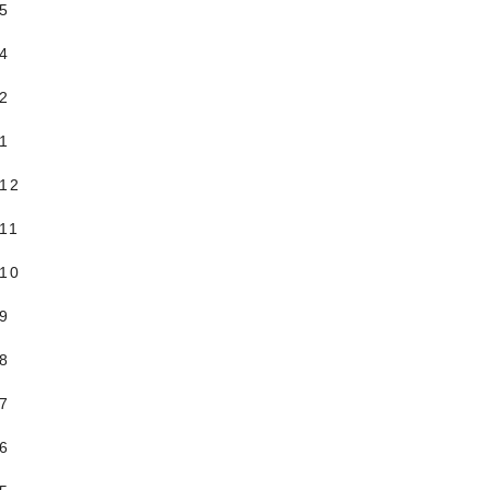
.5
.4
.2
.1
.12
11
.10
.9
.8
.7
.6