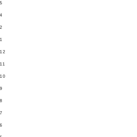
.5
.4
.2
.1
.12
11
.10
.9
.8
.7
.6