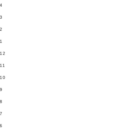
.4
.3
.2
.1
.12
11
.10
.9
.8
.7
.6