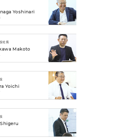
aga Yoshinari
成
役社長
ikawa Makoto
人
役
ra Yoichi
一
役
Shigeru