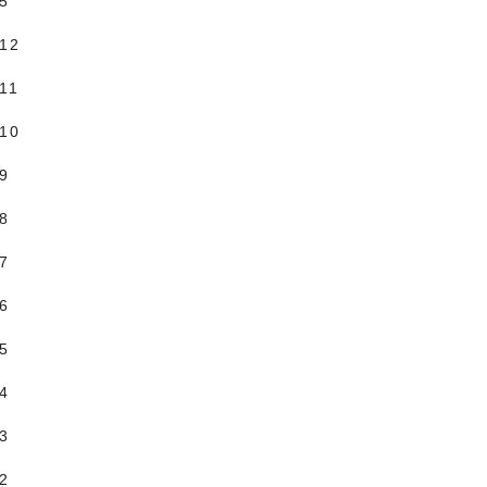
.5
.12
11
.10
.9
.8
.7
.6
.5
.4
.3
.2