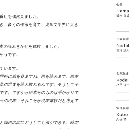
会長
Haman
浜永 良
番組を偶然見ました。
ぎ、多くの作家を育て、児童文学界に大き
代表取締
Nish
本の読みきかせを体験しました。
西河 誠
そうです。
ています。
常務取締
同時に絵を見ますね、絵を読みます。絵本
Kodai
葉の世界を読み取れるんです。そうして子
小平 洋
です。ですから絵本そのものは手がかりで
当の絵本、それこそが絵本体験だと考えて
常務取締
Kubo 
久保 繁
と挿絵の間にどうしても溝ができる。時間