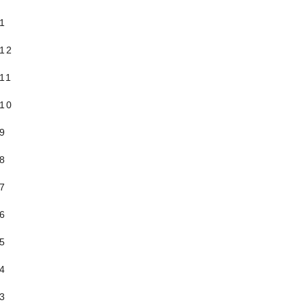
.1
.12
11
.10
.9
.8
.7
.6
.5
.4
.3