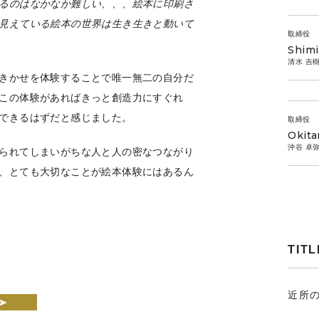
るのはなかなか難しい、、、絵本に印刷さ
見えている絵本の世界は生き生きと動いて
取締役
Shimi
清水 吉
きかせを体験することで唯一無二の自分だ
この体験があればきっと創造力にすぐれ
できるはずだと感じました。
取締役
Okita
沖谷 卓
られてしまいがちな人と人の密なつながり
、とても大切なことが絵本体験にはあるん
TITL
近所