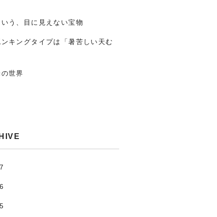
という、目に見えない宝物
死ンキングタイプは「暑苦しい天む
光の世界
HIVE
.7
.6
.5