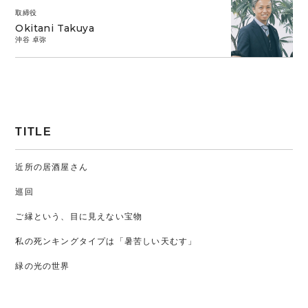
取締役
Okitani Takuya
沖谷 卓弥
TITLE
近所の居酒屋さん
巡回
ご縁という、目に見えない宝物
私の死ンキングタイプは「暑苦しい天むす」
緑の光の世界