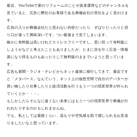
最近、YouTubeで家のリフォームのことや資産運用などのチャンネルを
見ていると、広告に弊社のお客様である葬儀会社の宣伝をよく見かけま
す。
広告の入りが葬儀会社だと思わない内容だったり、ずばりだったりと切
り口が違って興味深いです。つい最後まで見てしまいます。
確かに有料版は高いけれどストレスフリーですし、思い切って有料版に
しようかなどと考えたこともありましたが、たまに目を引く広告・情報
源になり得るものもあったりして無料版のままでいようと思っていま
す。
広告も新聞・ラジオ・テレビからネット媒体に移行してきて、最近です
と「メタバース」なんていう、ネット上の仮想空間で自分のアバターが
買い物したり仕事したりと経済活動を行うもう一つの現実世界が作られ
ていくとか・・・。
もしかしたらそんなに遠くない未来にはもう一つの現実世界で葬儀が行
われたりするのかもしれませんね。
でも、私としては最後くらい、温もりや空気感を肌で感じられるお見送
りをしたいなと思っています。