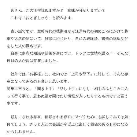
皆さん、この漢字読めますか？ 意味が分かりますか？
これは「おとぎしゅう」と読みます。
古い話ですが、室町時代の後期頃から江戸時代の初めころにかけて将
軍や大名の側にいて、雑談に応じたり、自己の経験談、書物の講釈など
をした人の職名です。
自身に多彩な知識や話術を身につけ、トップに世情を語る・・そんな
役目の人が昔は存在しました。
社外では「お客様」に、社内では「上司や部下」に対して、そんな存
在になってみるのも良いと思います。
簡単に言うと、「聞き上手」「話し上手」になり、相手のふところに入
って行く事で、思わぬ話が聞けたり情報が入ったりするものですと言う
事です。
頼りにされる存在、信頼される存在に近づくためにも試してみては如
何でしょう。きっと人との会話が今以上に楽しく価値のあるものになる
かもしれません。