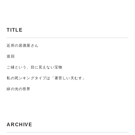
TITLE
近所の居酒屋さん
巡回
ご縁という、目に見えない宝物
私の死ンキングタイプは「暑苦しい天むす」
緑の光の世界
ARCHIVE