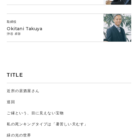
取締役
Okitani Takuya
沖谷 卓弥
TITLE
近所の居酒屋さん
巡回
ご縁という、目に見えない宝物
私の死ンキングタイプは「暑苦しい天むす」
緑の光の世界