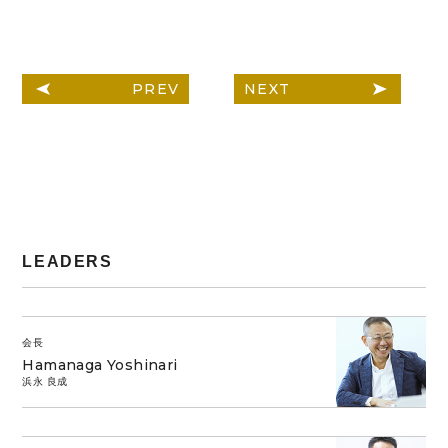
PREV
NEXT
LEADERS
会長
Hamanaga Yoshinari
浜永 良成