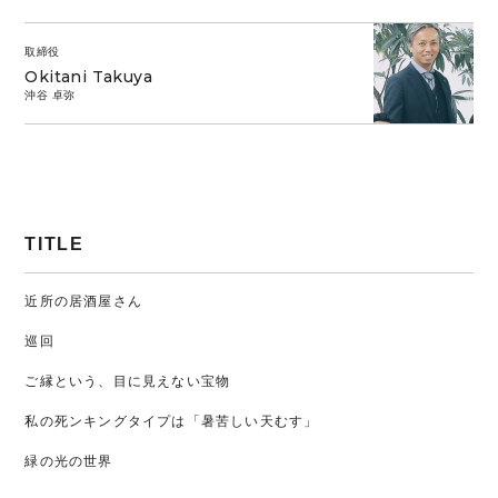
取締役
Okitani Takuya
沖谷 卓弥
TITLE
近所の居酒屋さん
巡回
ご縁という、目に見えない宝物
私の死ンキングタイプは「暑苦しい天むす」
緑の光の世界