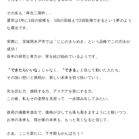
その名も「再生二期作」。
通常は1年に1回の収穫を、1回の田植えで2回収穫できるという夢のよう
な農法です。
実際に、茨城県水戸市では「にじのきらめき」という品種でこの方法が
成功！
長年の研究と努力が、実を結び始めているようです。
「できたらいいな」
じゃなく、
「できる」
と信じて動いた人たち。
その強い想いと挑戦が、新しい未来を切り拓いていく。
先を読む力、挑戦する力、アイデアを形にする力。
この春、私もその姿勢を見習って、一歩踏み出してみたい。
政府の備蓄米放出で、価格が少しでも落ち着きますようにと願いつつ、
お米の未来も、我が家の未来も、もっと良くなると信じて。
さあ、こころ新たに、下半期もがんばろう！