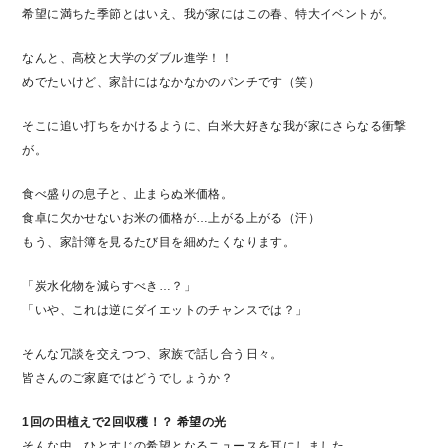
希望に満ちた季節とはいえ、我が家にはこの春、特大イベントが。
なんと、高校と大学のダブル進学！！
めでたいけど、家計にはなかなかのパンチです（笑）
そこに追い打ちをかけるように、白米大好きな我が家にさらなる衝撃
が。
食べ盛りの息子と、止まらぬ米価格。
食卓に欠かせないお米の価格が…上がる上がる（汗）
もう、家計簿を見るたび目を細めたくなります。
「炭水化物を減らすべき…？」
「いや、これは逆にダイエットのチャンスでは？」
そんな冗談を交えつつ、家族で話し合う日々。
皆さんのご家庭ではどうでしょうか？
1回の田植えで2回収穫！？ 希望の光
そんな中、ひとすじの希望となるニュースを耳にしました。