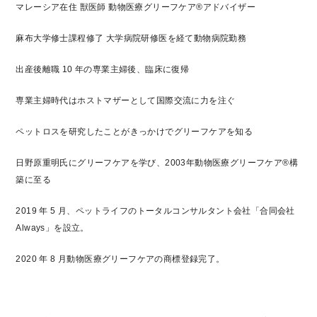
マレーシア在住 獣医師 動物医療グリーフケア®アドバイザー
麻布大学修士課程修了 大学病院研修医を経て動物病院勤務
出産後離職 10 年の専業主婦後、臨床に復帰
専業主婦時代はホストマザーとして国際交流に力を注ぐ
ペットロスを研究したことがきっかけでグリーフケアを知る
日野原重明氏にグリーフケアを学び、2003年動物医療グリーフケア®構
築に至る
2019 年 5 月、ペットライフのトータルコンサルタント会社「合同会社
Always」を設立。
2020 年 8 月動物医療グリーフケアの商標登録完了。