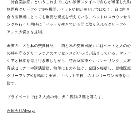
「待合室診療」というこれまでにない診療スタイルで自らが考案した動
物医療グリーフケア
®を展開。ペットや飼い主だけではなく、命に向き
合う医療者にとっても重要な視点を伝え
ている。ペットロスカウンセリ
ングを行うと同時に「ペットが生きている間に取り入れるグ
リーフケ
ア」の大切さを提唱。
著書の「犬と私の交換日記」「猫と私の交換日記」にはペットと人の心
の絆を守るグリーフ
ケアのエッセンスがいっぱい詰まっている。マレー
シアと日本を毎月行き来しながら、待合
室診療やカウンセリング、人材
育成セミナーや講演活動、執筆にも力を注ぐ。全国を縦断
し、動物医療
グリーフケア®を幅広く実践、「ペット主役」のオンリーワン医療を目
指す。
プライベートでは 3 人娘の母、犬 1 匹猫 3 匹と暮らす。
合同会社Always