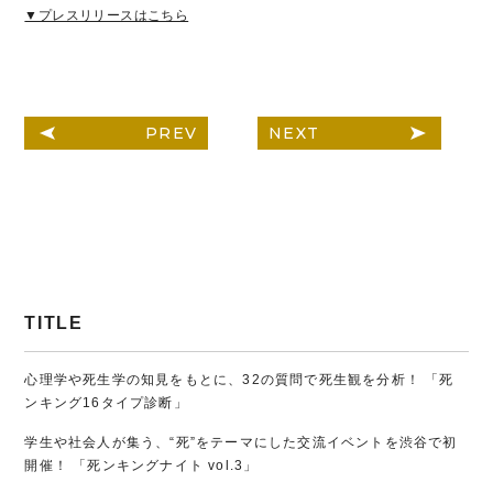
▼プレスリリースはこちら
PREV
NEXT
TITLE
心理学や死生学の知見をもとに、32の質問で死生観を分析！ 「死
ンキング16タイプ診断」
学生や社会人が集う、“死”をテーマにした交流イベントを渋谷で初
開催！ 「死ンキングナイト vol.3」