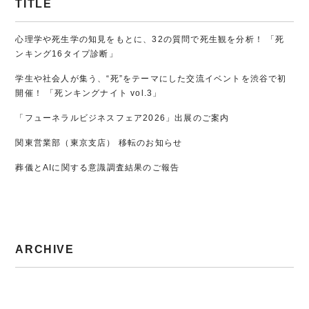
TITLE
心理学や死生学の知見をもとに、32の質問で死生観を分析！ 「死
ンキング16タイプ診断」
学生や社会人が集う、“死”をテーマにした交流イベントを渋谷で初
開催！ 「死ンキングナイト vol.3」
「フューネラルビジネスフェア2026」出展のご案内
関東営業部（東京支店） 移転のお知らせ
葬儀とAIに関する意識調査結果のご報告
ARCHIVE